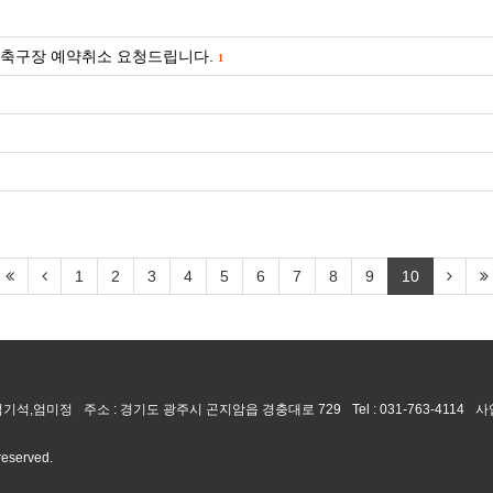
성환 축구장 예약취소 요청드립니다.
1
1
2
3
4
5
6
7
8
9
10
 엄기석,엄미정
주소 : 경기도 광주시 곤지암읍 경충대로 729
Tel :
031-763-4114
사
 reserved.