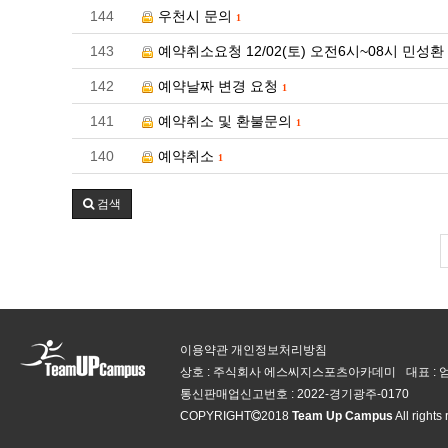
144
우천시 문의
1
143
예약취소요청 12/02(토) 오전6시~08시 민
142
예약날짜 변경 요청
1
141
예약취소 및 환불문의
1
140
예약취소
1
검색
이용약관
개인정보처리방침
상호 : 주식회사 에스씨지스포츠아카데미
대표 :
통신판매업신고번호 :
2022-경기광주-0170
COPYRIGHT
2018
Team Up Campus
All rights