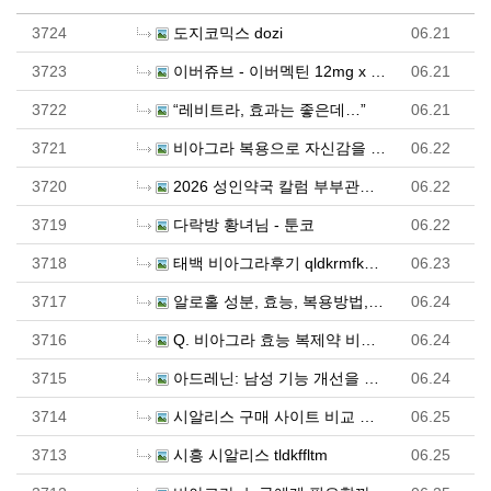
3724
도지코믹스 dozi
06.21
3723
이버쥬브 - 이버멕틴 12mg x 100정 (구충제, …
06.21
3722
“레비트라, 효과는 좋은데…”
06.21
3721
비아그라 복용으로 자신감을 되찾은 이유
06.22
3720
2026 성인약국 칼럼 부부관계 재출발 - 파워약국
06.22
3719
다락방 황녀님 - 툰코
06.22
3718
태백 비아그라후기 qldkrmfkgnrl
06.23
3717
알로홀 성분, 효능, 복용방법, 부작용(설탕 미함유) …
06.24
3716
Q. 비아그라 효능 복제약 비교, 어떤 것이 효과적일까…
06.24
3715
아드레닌: 남성 기능 개선을 위한 성분의 모든 것
06.24
3714
시알리스 구매 사이트 비교 정리해볼 수 있는 사이트 여…
06.25
3713
시흥 시알리스 tldkffltm
06.25