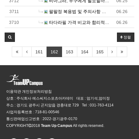
3712
비아그라, 누구에게 필요할까? - 정력원
06.25
3711
팔팔정 복용법 및 주의사항 정리 - 정력원
06.26
3710
타다라필 가격 비교와 합리적 선택을 위한 핵심 정보 -…
06.26
정렬
161
162
163
164
165
이용약관
개인정보처리방침
상호 : 주식회사 에스씨지스포츠아카데미
대표 : 엄기석,엄미정
주소 : 경기도 광주시 곤지암읍 경충대로 729
Tel :
031-763-4114
사업자등록번호 :
718-81-00546
통신판매업신고번호 :
2022-경기광주-0170
COPYRIGHT
2018
Team Up Campus
All rights reserved.