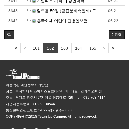
3644
시알리스 가격 - [ 성인약국 ]
06.21
3643
알로홀 50정 (담즙분비촉진제) 구매대행 - 러시아 …
06.21
3642
흥국화재 어린이 간병인보험
06.22
정렬
161
162
163
164
165
이용약관
개인정보처리방침
상호 : 주식회사 에스씨지스포츠아카데미
대표 : 엄기석,엄미정
주소 : 경기도 광주시 곤지암읍 경충대로 729
Tel :
031-763-4114
사업자등록번호 :
718-81-00546
통신판매업신고번호 :
2022-경기광주-0170
COPYRIGHT
2018
Team Up Campus
All rights reserved.