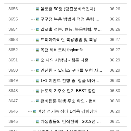
3656
알로홀 50정 (담즙분비촉진제) 구매대행 - 러시아 …
06.26
3655
구구정 복용 방법과 적정 용량 안내
06.26
3654
알로홀 성분, 효능, 복용방법, 부작용(설탕 미함유) …
06.26
3653
트리아자비린 복용방법 및 복용량 - 러시아 직구 우라몰…
06.27
3652
옥천 레비트라 fpqlxmfk
06.27
3651
오 나의 서방님 - 웹툰 다운
06.29
3650
안전한 시알리스 구매를 위한 사이트 선택 가이드 - 비…
06.29
3649
1+1 이벤트 진행 중! 정품 비아그라 파워약국에서 만…
06.30
3648
뉴토끼 2 주소 인기 BEST 종합 정보 공유: 모바일…
06.30
3647
펀비웹툰 평생 주소 확인 - 펀비웹툰 같은 사이트 - …
06.30
3646
여성 성기능 장애 1성욕 감퇴장애
06.20
3645
기생충들의 번식전략 - 2019년 이슈 키워드 "기생충…
06.21