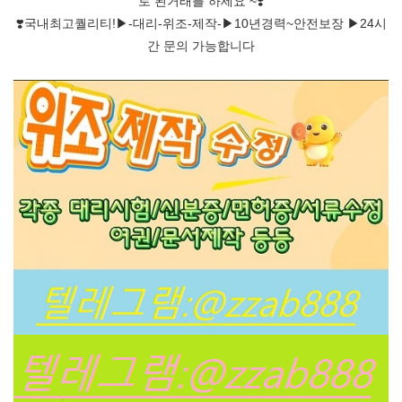
로 된거래를 하세요 ~❣️
❣️국내최고퀄리티!▶-대리-위조-제작-▶10년경력~안전보장 ▶24시
간 문의 가능합니다