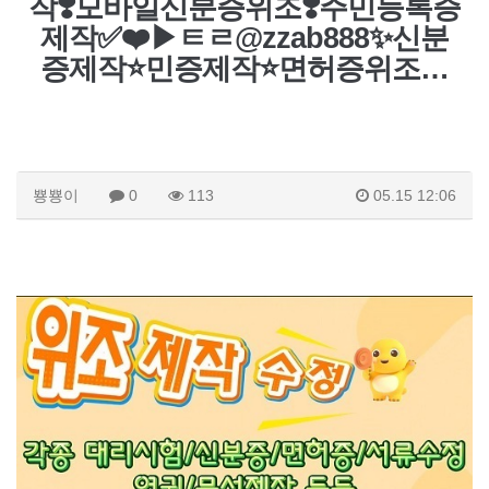
작❣️모바일신분증위조❣️주민등록증
제작✅❤️▶ㅌㄹ@zzab888✨신분
증제작⭐민증제작⭐면허증위조…
뿅뿅이
0
113
05.15 12:06