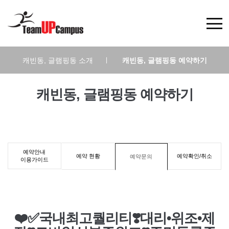
캐빈동, 글램핑동 소개
|
캐빈동, 글램핑동 예약하기
캐빈동, 글램핑동 예약하기
예약안내
예약 현황
예약확인/취소
예약문의
이용가이드
❤️✅국내최고퀄리티❣️대리•위조•제