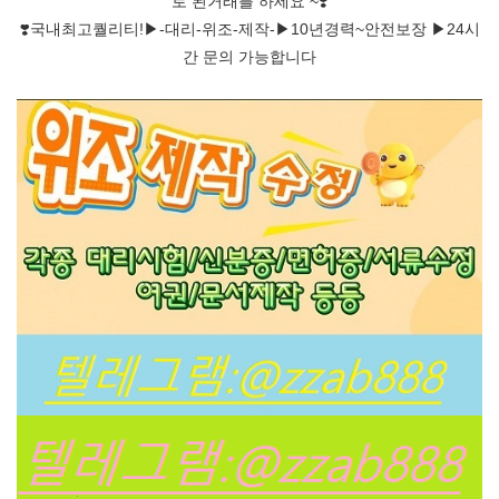
로 된거래를 하세요 ~❣️
❣️국내최고퀄리티!▶-대리-위조-제작-▶10년경력~안전보장 ▶24시
간 문의 가능합니다