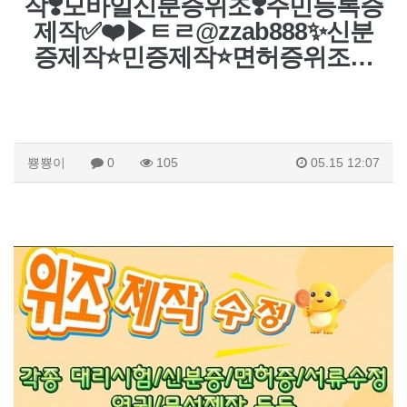
작❣️모바일신분증위조❣️주민등록증
제작✅❤️▶ㅌㄹ@zzab888✨신분
증제작⭐민증제작⭐면허증위조…
뿅뿅이
0
105
05.15 12:07