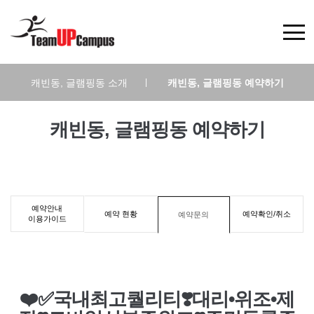
캐빈동, 글램핑동 소개
|
캐빈동, 글램핑동 예약하기
캐빈동, 글램핑동 예약하기
예약안내
예약 현황
예약확인/취소
예약문의
이용가이드
❤️✅국내최고퀄리티❣️대리•위조•제