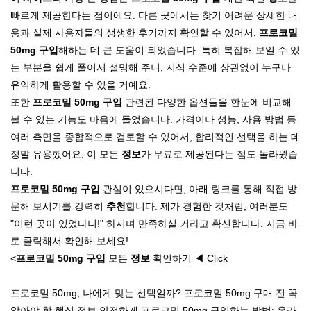
빠르게 제공한다는 점이에요. 다른 곳에서는 찾기 어려운 상세한 내
용과 실제 사용자들의 생생한 후기까지 확인할 수 있어서,
프로코밀
50mg 구입
해하는 데 큰 도움이 되었습니다. 특히 복잡해 보일 수 있
는 부분을 쉽게 풀어서 설명해 주니, 지식 수준에 상관없이 누구나
유익하게 활용할 수 있을 거예요.
또한
프로코밀 50mg 구입
관련된 다양한 옵션들을 한눈에 비교해
볼 수 있는 기능도 마음에 들었습니다. 가격이나 성능, 사용 방법 등
여러 측면을 종합적으로 검토할 수 있어서, 합리적인 선택을 하는 데
정말 유용했어요. 이 모든
정보
가 무료로 제공된다는 점도 놀라웠습
니다.
프로코밀 50mg 구입
관심이 있으시다면, 아래 링크를 통해 직접 방
문해 보시기를 강력히
추천
합니다. 제가 경험한 것처럼, 여러분도
"이런 곳이 있었다니!" 하시며 만족하실 거라고 확신합니다. 지금 바
로 클릭해서 확인해 보세요!
<
프로코밀 50mg 구입
모든
정보
확인하기 ◀ Click
프로코밀 50mg, 나에게 맞는 선택일까? 프로코밀 50mg 구매 전 꼭
알아야 할 핵심 정보 안전하게 프로코밀 50mg 구입하는 방법: 온라