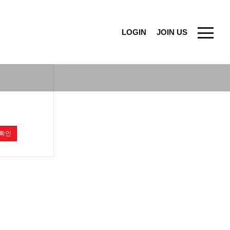
LOGIN
JOIN US
확인