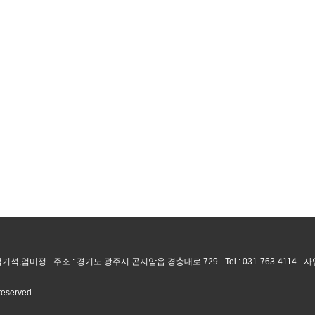
 엄기석,엄미정
주소 : 경기도 광주시 곤지암읍 경충대로 729
Tel :
031-763-4114
사
 reserved.