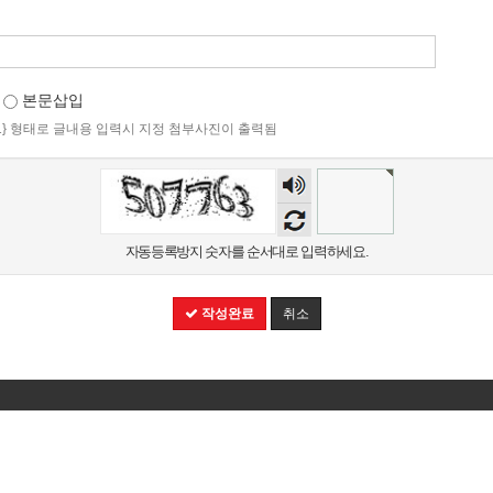
본문삽입
:1} 형태로 글내용 입력시 지정 첨부사진이 출력됨
숫자
음성
듣기
자동등록방지 숫자를 순서대로 입력하세요.
작성완료
취소
 엄기석,엄미정
주소 : 경기도 광주시 곤지암읍 경충대로 729
Tel :
031-763-4114
사