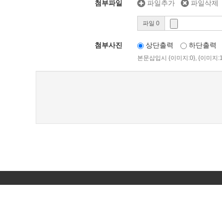
첨부파일
파일추가
파일삭제
파일 0
첨부사진
상단출력
하단출력
본문삽입시 {이미지:0}, {이미지
새로고침
이용약관
개인정보처리방침
상호 : 주식회사 에스씨지스포츠아카데미
대표 :
통신판매업신고번호 :
2022-경기광주-0170