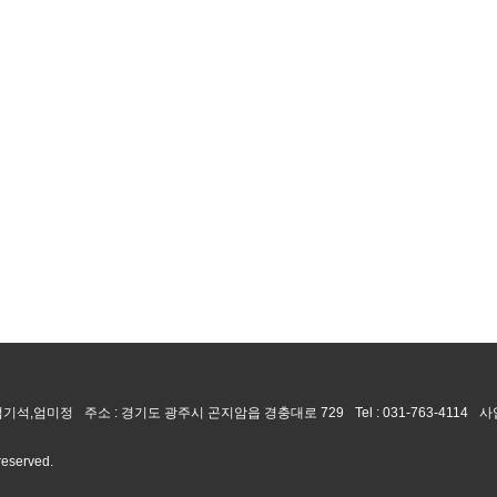
 엄기석,엄미정
주소 : 경기도 광주시 곤지암읍 경충대로 729
Tel :
031-763-4114
사
 reserved.