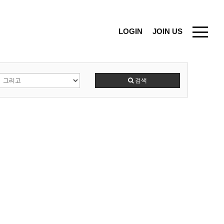
LOGIN
JOIN US
검색