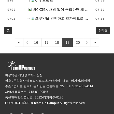
5764
여우코믹스
07.29
5763
비아그라, 처방 없이 구입하면 왜 안될까?
07.28
5762
조루약을 안전하고 효과적으로 복용하는 방법은?
07.29
정렬
16
17
18
19
20
이용약관
개인정보처리방침
상호 : 주식회사 에스씨지스포츠아카데미
대표 : 엄기석,엄미정
주소 : 경기도 광주시 곤지암읍 경충대로 729
Tel :
031-763-4114
사업자등록번호 :
718-81-00546
통신판매업신고번호 :
2022-경기광주-0170
COPYRIGHT
2018
Team Up Campus
All rights reserved.