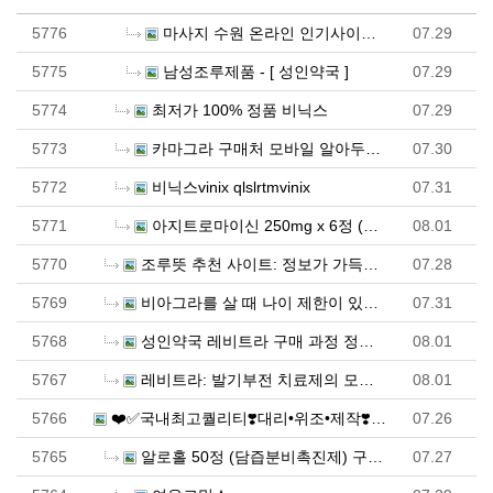
5776
마사지 수원 온라인 인기사이트 BEST 정보 공개
07.29
5775
남성조루제품 - [ 성인약국 ]
07.29
5774
최저가 100% 정품 비닉스
07.29
5773
카마그라 구매처 모바일 알아두면 도움이 되는 웹사이트 …
07.30
5772
비닉스vinix qlslrtmvinix
07.31
5771
아지트로마이신 250mg x 6정 (항생제) 구매대행 …
08.01
5770
조루뜻 추천 사이트: 정보가 가득한 최고의 페이지!
07.28
5769
비아그라를 살 때 나이 제한이 있나요?
07.31
5768
성인약국 레비트라 구매 과정 정리 - 파워약국
08.01
5767
레비트라: 발기부전 치료제의 모든 것과 안전한 복용 안…
08.01
5766
❤️✅국내최고퀄리티❣️대리•위조•제작❣️모바일신분증위조…
07.26
5765
알로홀 50정 (담즙분비촉진제) 구매대행 - 러시아 …
07.27