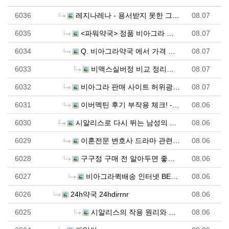
6036
레지나레나 - 용서받지 못한 그대에게 - 웹툰 디시
08.07
6035
<파워약국> 정품 비아그라 성인약국 안전 기준 - 파워…
08.07
6034
Q. 비아그라약국 에서 가격 다 다르네요
08.07
6033
비맥스실버정 비교 정리해볼 수 있는 사이트 여기 보세요
08.07
6032
비아그라 판매 사이트 허위광고 주의! 현명한 구매를 …
08.07
6031
이버멕틴 후기 부작용 체크! - 러시아 직구 우라몰 u…
08.06
6030
시알리스로 다시 뛰는 남성의 자신감
08.06
6029
이혼전문 변호사 드라마 관련 핵심 추천 아이템 공개!
08.06
6028
구구정 구매 전 알아두면 좋은 기본 사항 - 정력원
08.06
6027
비아그라퀵배송 인터넷 BEST 사이트 10 알아보기 (…
08.06
6026
24h약국 24hdirrnr
08.06
6025
시알리스의 작용 원리와 특징 - 정력원
08.06