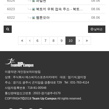
6024
파일썬
08.06
6023
북토끼 우회 접속 주소 - 북토끼 시즌2 최신 주소 -…
08.06
6022
웹툰모아
08.06
날짜순
6
7
8
9
10
이용약관
개인정보처리방침
상호 : 주식회사 에스씨지스포츠아카데미
대표 : 엄기석,엄미정
주소 : 경기도 광주시 곤지암읍 경충대로 729
Tel :
031-763-4114
사업자등록번호 :
718-81-00546
통신판매업신고번호 :
2022-경기광주-0170
COPYRIGHT
2018
Team Up Campus
All rights reserved.