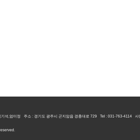
 엄기석,엄미정
주소 : 경기도 광주시 곤지암읍 경충대로 729
Tel :
031-763-4114
사
 reserved.